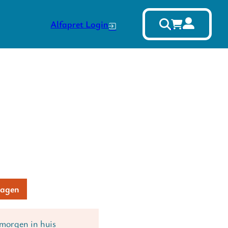
Alfapret Login
et aantal
Alternative:
wagen
 morgen in huis