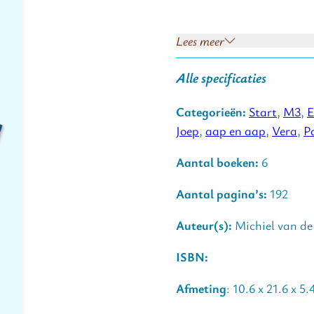
Lees meer
Joep – wat een mop! | AVI 
Het leesavontuur begint m
Alle specificaties
zijn vriendjes Rolf en Vera
Aap en aap – dat is lef! |
Categorieën:
Start
,
M3
,
E
De makkers Aap en Aap zi
Joep
,
aap en aap
,
Vera
,
P
Kik – Alle remmen los! | A
Aantal boeken:
6
De gekke kikker Kik gooit 
Aantal pagina’s:
192
Vera – Puur geluk | AVI 
Auteur(s):
Michiel van de
Oefenen met lezen wordt e
stripreeks Joep).
ISBN:
Pakje Bakmeel – Lekker d
Afmeting
: 10.6 x 21.6 x 5
Dit aanstekelijke stripbo