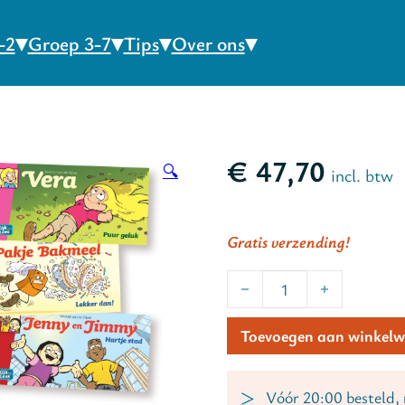
-2
Groep 3-7
Tips
Over ons
€
47,70
🔍
incl. btw
Gratis verzending!
Groep 3 + 4 mini-leespakk
Toevoegen aan winkel
Vóór 20:00 besteld,