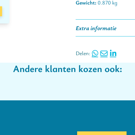
Pakje Bakmeel.
Gewicht:
0.870 kg
Jenny en Jimmy – Hartje 
De vrienden Jenny en Jimm
Extra informatie
Delen:
Andere klanten kozen ook: