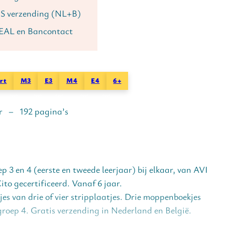
S verzending (NL+B)
DEAL en Bancontact
rt
M3
E3
M4
E4
6+
r – 192 pagina’s
ep 3 en 4 (eerste en tweede leerjaar) bij elkaar, van AVI
ito gecertificeerd. Vanaf 6 jaar.
es van drie of vier stripplaatjes. Drie moppenboekjes
 groep 4. Gratis verzending in Nederland en België.