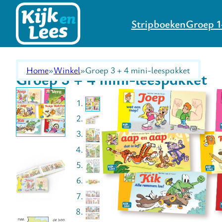
Stripboeken
Groep 1
Home
Winkel
Groep 3 + 4 mini-leespakket
Groep 3 + 4 mini-leespakket