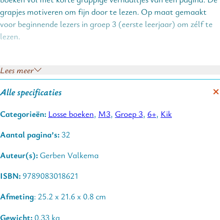
grapjes motiveren om fijn door te lezen. Op maat gemaakt
voor beginnende lezers in groep 3 (eerste leerjaar) om zélf te
lezen.
Lees meer
Dit stripboek van Kik is op het leesniveau AVI M3, ca. kern 6
tot en met 8. Vanaf ca. 6,5 jaar.
Alle specificaties
Onderscheiden met de
Stripschappenning voor Beste
Categorieën:
Losse boeken
,
M3
,
Groep 3
,
6+
,
Kik
Jeugdalbum
.
Aantal pagina’s:
32
Auteur(s):
Gerben Valkema
ISBN:
9789083018621
Afmeting
: 25.2 x 21.6 x 0.8 cm
Gewicht:
0.33 kg