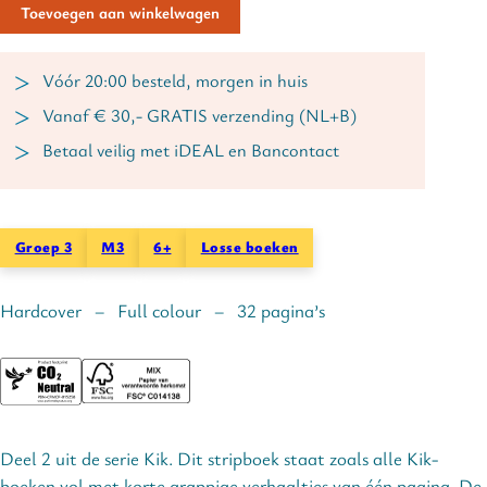
Toevoegen aan winkelwagen
Vóór 20:00 besteld, morgen in huis
Vanaf € 30,- GRATIS verzending (NL+B)
Betaal veilig met iDEAL en Bancontact
Groep 3
M3
6+
Losse boeken
Hardcover – Full colour – 32 pagina’s
Deel 2 uit de serie Kik. Dit stripboek staat zoals alle Kik-
boeken vol met korte grappige verhaaltjes van één pagina. De