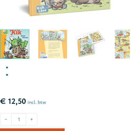
€
12,50
incl. btw
Kik - loopt voorop | groep 3 - deel 2 aantal
Alternative: