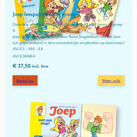
Joep leespakket voor groep 4
Deze drie stripboeken zijn op maat gemaakt voor lezers in groep
4.
Joep is winnaar van de prijs voor Beste Jeugdalbum van het Jaar.
Lol gegarandeerd in deze aanstekelijke stripboeken op leesniveau!
AVI E3 – M4 – E4
E3
M4
E4
€
37,50
incl. btw
Bestel nu
Meer info