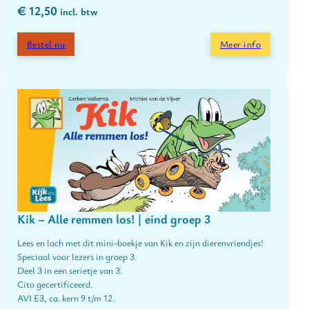
€
12,50
incl. btw
Bestel nu
Meer info
Kik – Alle remmen los! | eind groep 3
Lees en lach met dit mini-boekje van Kik en zijn dierenvriendjes!
Speciaal voor lezers in groep 3.
Deel 3 in een serietje van 3.
Cito gecertificeerd.
AVI E3, ca. kern 9 t/m 12.