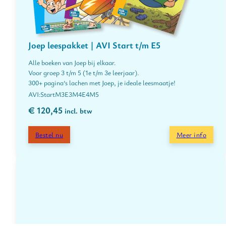
Joep leespakket | AVI Start t/m E5
Alle boeken van Joep bij elkaar.
Voor groep 3 t/m 5 (1e t/m 3e leerjaar).
300+ pagina’s lachen met Joep, je ideale leesmaatje!
Start
M3
E3
M4
E4
M5
€
120,45
incl. btw
Bestel nu
Meer info