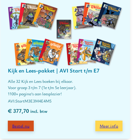
Kijk en Lees-pakket | AVI Start t/m E7
Alle 32 Kijk en Lees boeken bij elkaar.
Voor groep 3 t/m 7 (1e t/m 5e leerjaar).
1100+ pagina’s aan leesplezier!
Start
M3
E3
M4
E4
M5
€
377,70
incl. btw
Bestel nu
Meer info