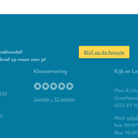
boekhandel?
Blijf op de hoogte
rief op maat voor je!
Klantervaring
Kijk en Le
Plan A Uit
tijd
Graafsewe
Google – 12 reviews
6532 ZV N
en
Mail:
info@
Kvk: 09197
Btw: NL00