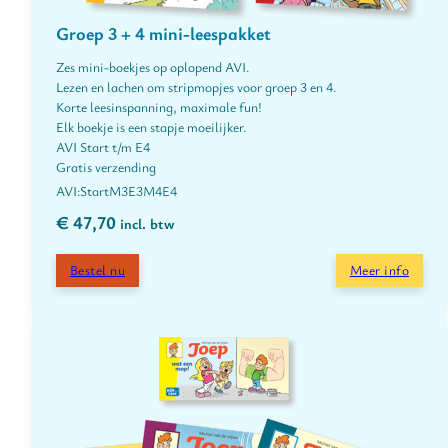
Groep 3 + 4 mini-leespakket
Zes mini-boekjes op oplopend AVI.
Lezen en lachen om stripmopjes voor groep 3 en 4.
Korte leesinspanning, maximale fun!
Elk boekje is een stapje moeilijker.
AVI Start t/m E4
Gratis verzending
Start
M3
E3
M4
E4
€
47,70
incl. btw
Bestel nu
Meer info