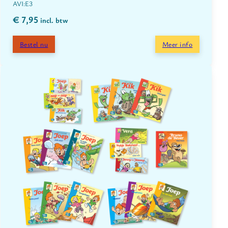
E3
€
7,95
incl. btw
Bestel nu
Meer info