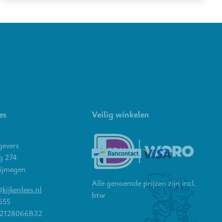
es
Veilig winkelen
gevers
g 274
ijmegen
Alle genoemde prijzen zijn incl.
kijkenlees.nl
btw
555
2128066B32