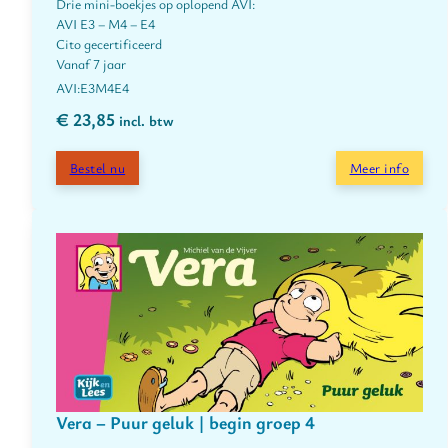
Drie mini-boekjes op oplopend AVI:
AVI E3 – M4 – E4
Cito gecertificeerd
Vanaf 7 jaar
E3
M4
E4
€
23,85
incl. btw
Bestel nu
Meer info
Vera – Puur geluk | begin groep 4