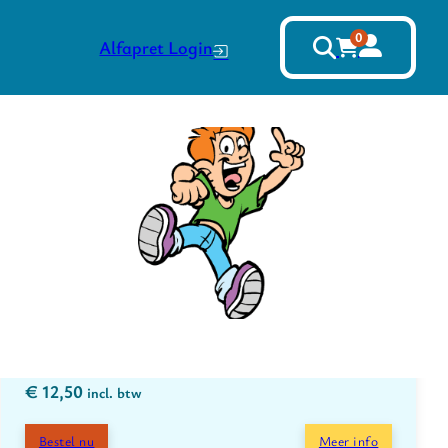
0
Alfapret Login
€
12,50
incl. btw
Bestel nu
Meer info