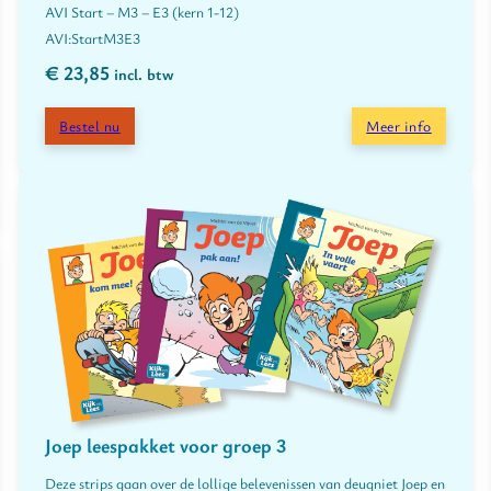
AVI Start – M3 – E3 (kern 1-12)
Start
M3
E3
€
23,85
incl. btw
Bestel nu
Meer info
Joep leespakket voor groep 3
Deze strips gaan over de lollige belevenissen van deugniet Joep en