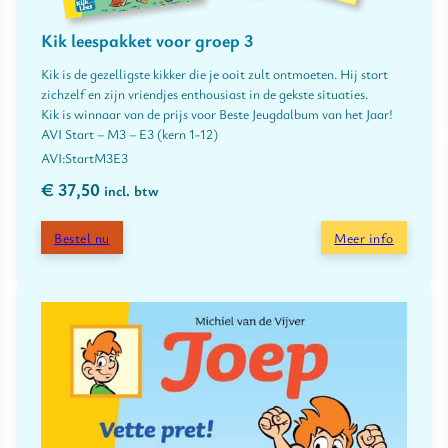
Kik leespakket voor groep 3
Kik is de gezelligste kikker die je ooit zult ontmoeten. Hij stort
zichzelf en zijn vriendjes enthousiast in de gekste situaties.
Kik is winnaar van de prijs voor Beste Jeugdalbum van het Jaar!
AVI Start – M3 – E3 (kern 1-12)
Start
M3
E3
€
37,50
incl. btw
Bestel nu
Meer info