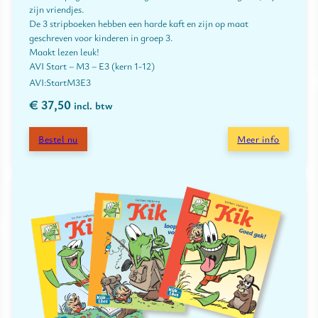
zijn vriendjes.
De 3 stripboeken hebben een harde kaft en zijn op maat
geschreven voor kinderen in groep 3.
Maakt lezen leuk!
AVI Start – M3 – E3 (kern 1-12)
Start
M3
E3
€
37,50
incl. btw
Bestel nu
Meer info