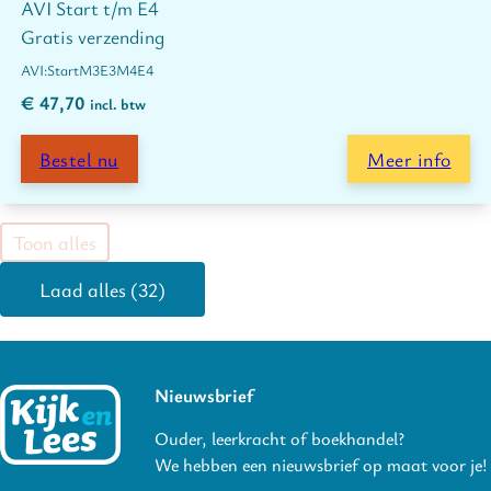
AVI Start t/m E4
Gratis verzending
Start
M3
E3
M4
E4
€
47,70
incl. btw
Bestel nu
Meer info
Toon alles
Laad alles (32)
Nieuwsbrief
Ouder, leerkracht of boekhandel?
We hebben een nieuwsbrief op maat voor je!