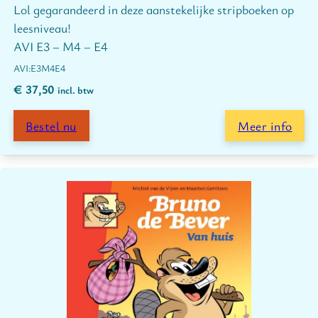
Lol gegarandeerd in deze aanstekelijke stripboeken op
leesniveau!
AVI E3 – M4 – E4
E3
M4
E4
€
37,50
incl. btw
Bestel nu
Meer info