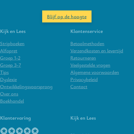
Blijf op de hoogte
Kijk en Lees
Klantenservice
Stripboeken
Betaalmethoden
Alfapret
Verzendkosten en levertijd
Groep 1-2
Retourneren
Groep 3-7
Veelgestelde vragen
Tips
Algemene voorwaarden
Dyslexie
Privacybeleid
Ontwikkelingsvoorsprong
Contact
Over ons
Boekhandel
Klantervaring
Kijk en Lees