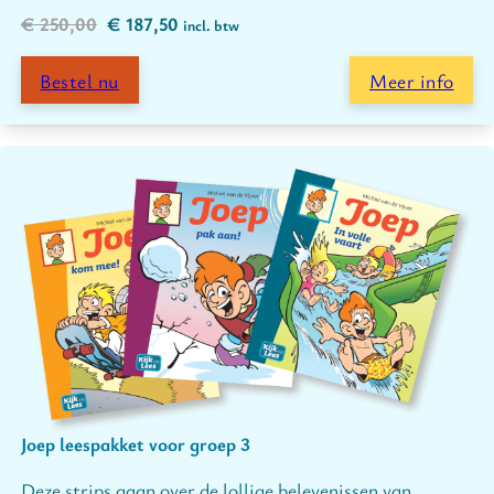
Oorspronkelijke prijs was: € 250,00.
Huidige prijs is: € 187,50.
€
250,00
€
187,50
incl. btw
Bestel nu
Meer info
Joep leespakket voor groep 3
Deze strips gaan over de lollige belevenissen van