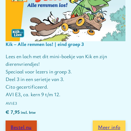
Kik – Alle remmen los! | eind groep 3
Lees en lach met dit mini-boekje van Kik en zijn
dierenvriendjes!
Speciaal voor lezers in groep 3.
Deel 3 in een serietje van 3.
Cito gecertificeerd.
AVI E3, ca. kern 9 t/m 12.
E3
€
7,95
incl. btw
Bestel nu
Meer info