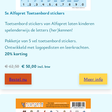
5x Alfapret Toetsenbord stickers
Toetsenbord stickers van Alfapret laten kinderen
spelenderwijs de letters (her)kennen!
Pakketje van 5 vel toetsenbord stickers.
Ontwikkeld met logopedisten en leerkrachten.
20% korting
Oorspronkelijke prijs was: € 62,50.
Huidige prijs is: € 50,00.
€
62,50
€
50,00
incl. btw
Bestel nu
Meer info