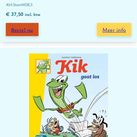
Start
M3
E3
€
37,50
incl. btw
Bestel nu
Meer info