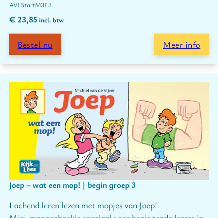
Start
M3
E3
€
23,85
incl. btw
Bestel nu
Meer info
Joep – wat een mop! | begin groep 3
Lachend leren lezen met mopjes van Joep!
Mini-moppenboekje speciaal voor beginnende lezers in