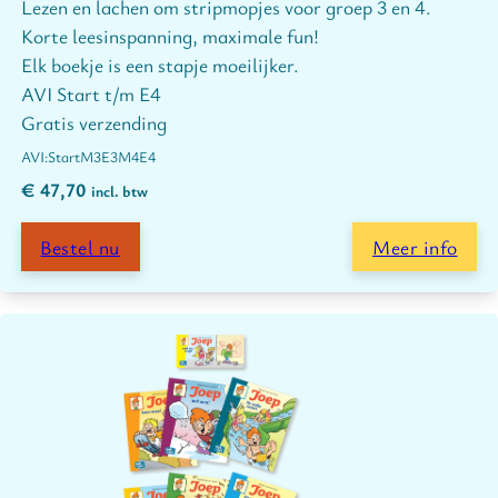
Lezen en lachen om stripmopjes voor groep 3 en 4.
Korte leesinspanning, maximale fun!
Elk boekje is een stapje moeilijker.
AVI Start t/m E4
Gratis verzending
Start
M3
E3
M4
E4
€
47,70
incl. btw
Bestel nu
Meer info