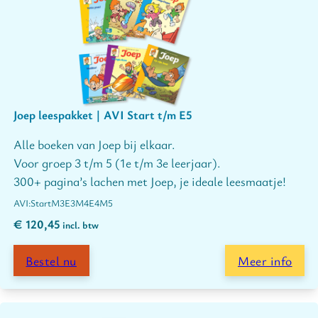
Joep leespakket | AVI Start t/m E5
Alle boeken van Joep bij elkaar.
Voor groep 3 t/m 5 (1e t/m 3e leerjaar).
300+ pagina’s lachen met Joep, je ideale leesmaatje!
Start
M3
E3
M4
E4
M5
€
120,45
incl. btw
Bestel nu
Meer info