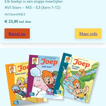
Elk boekje is een stapje moeilijker.
AVI Start – M3 – E3 (kern 1-12)
Start
M3
E3
€
23,85
incl. btw
Bestel nu
Meer info