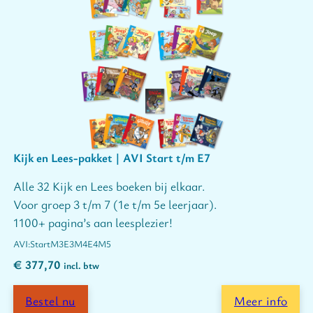
Kijk en Lees-pakket | AVI Start t/m E7
Alle 32 Kijk en Lees boeken bij elkaar.
Voor groep 3 t/m 7 (1e t/m 5e leerjaar).
1100+ pagina’s aan leesplezier!
Start
M3
E3
M4
E4
M5
€
377,70
incl. btw
Bestel nu
Meer info