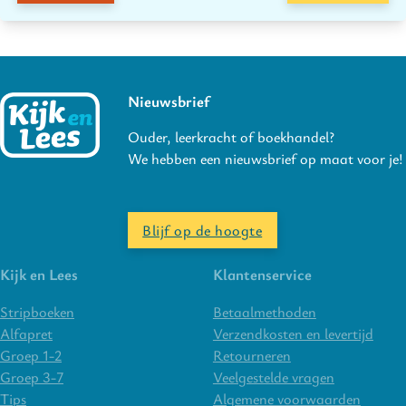
Nieuwsbrief
Ouder, leerkracht of boekhandel?
We hebben een nieuwsbrief op maat voor je!
Blijf op de hoogte
Kijk en Lees
Klantenservice
Stripboeken
Betaalmethoden
Alfapret
Verzendkosten en levertijd
Groep 1-2
Retourneren
Groep 3-7
Veelgestelde vragen
Tips
Algemene voorwaarden