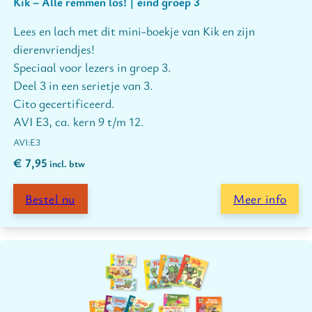
Kik – Alle remmen los! | eind groep 3
Lees en lach met dit mini-boekje van Kik en zijn
dierenvriendjes!
Speciaal voor lezers in groep 3.
Deel 3 in een serietje van 3.
Cito gecertificeerd.
AVI E3, ca. kern 9 t/m 12.
E3
€
7,95
incl. btw
Bestel nu
Meer info