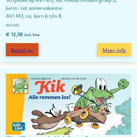
kerst- tot zomervakantie.
AVI M3, ca. kern 6 t/m 8.
M3
€
12,50
incl. btw
Bestel nu
Meer info