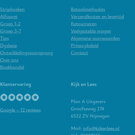
Stripboeken
Betaalmethoden
Alfapret
Verzendkosten en levertijd
Groep 1-2
Retourneren
Groep 3-7
Veelgestelde vragen
Tips
Algemene voorwaarden
Dyslexie
Privacybeleid
Ontwikkelingsvoorsprong
Contact
Over ons
Boekhandel
Klantervaring
Kijk en Lees
Plan A Uitgevers
Graafseweg 274
Google – 12 reviews
6532 ZV Nijmegen
Mail:
info@kijkenlees.nl