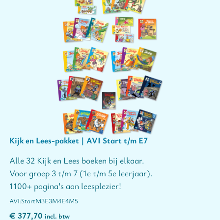
Kijk en Lees-pakket | AVI Start t/m E7
Alle 32 Kijk en Lees boeken bij elkaar.
Voor groep 3 t/m 7 (1e t/m 5e leerjaar).
1100+ pagina’s aan leesplezier!
Start
M3
E3
M4
E4
M5
€
377,70
incl. btw