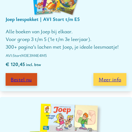
Joep leespakket | AVI Start t/m E5
Alle boeken van Joep bij elkaar.
Voor groep 3 t/m 5 (1e t/m 3e leerjaar).
300+ pagina’s lachen met Joep, je ideale leesmaatje!
Start
M3
E3
M4
E4
M5
€
120,45
incl. btw
Bestel nu
Meer info