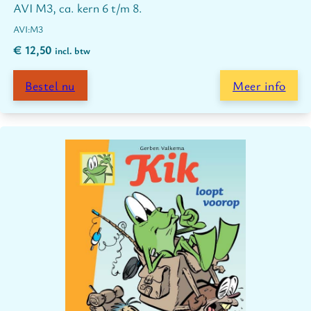
AVI M3, ca. kern 6 t/m 8.
M3
€
12,50
incl. btw
Bestel nu
Meer info