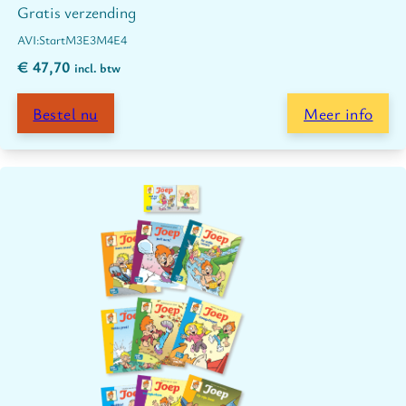
Gratis verzending
Start
M3
E3
M4
E4
€
47,70
incl. btw
Bestel nu
Meer info