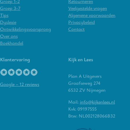
Groep 1-2
Retourneren
Groep 3-7
Veelgestelde vragen
Tips
Algemene voorwaarden
Dyslexie
Privacybeleid
Ontwikkelingsvoorsprong
Contact
Over ons
Boekhandel
Klantervaring
Kijk en Lees
Plan A Uitgevers
Graafseweg 274
Google – 12 reviews
6532 ZV Nijmegen
Mail:
info@kijkenlees.nl
Kvk: 09197555
Btw: NL002128066B32