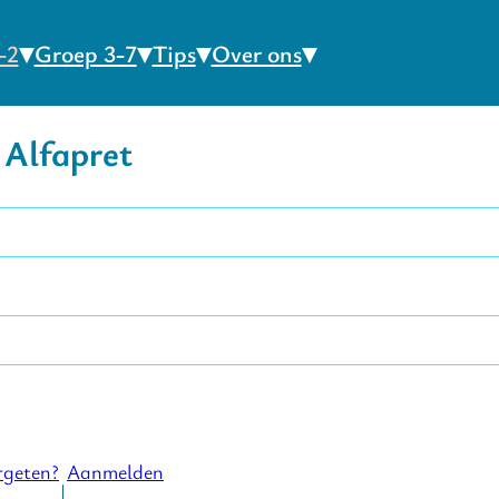
-2
Groep 3-7
Tips
Over ons
 Alfapret
geten?
Aanmelden
|