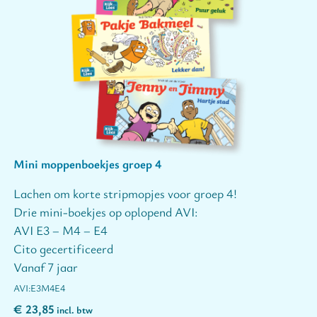
Mini moppenboekjes groep 4
Lachen om korte stripmopjes voor groep 4!
Drie mini-boekjes op oplopend AVI:
AVI E3 – M4 – E4
Cito gecertificeerd
Vanaf 7 jaar
E3
M4
E4
€
23,85
incl. btw