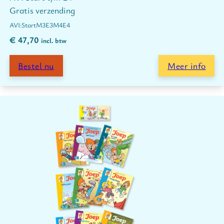
Gratis verzending
Start
M3
E3
M4
E4
€
47,70
incl. btw
Bestel nu
Meer info