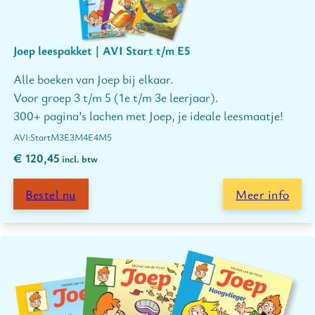
Joep leespakket | AVI Start t/m E5
Alle boeken van Joep bij elkaar.
Voor groep 3 t/m 5 (1e t/m 3e leerjaar).
300+ pagina’s lachen met Joep, je ideale leesmaatje!
Start
M3
E3
M4
E4
M5
€
120,45
incl. btw
Bestel nu
Meer info