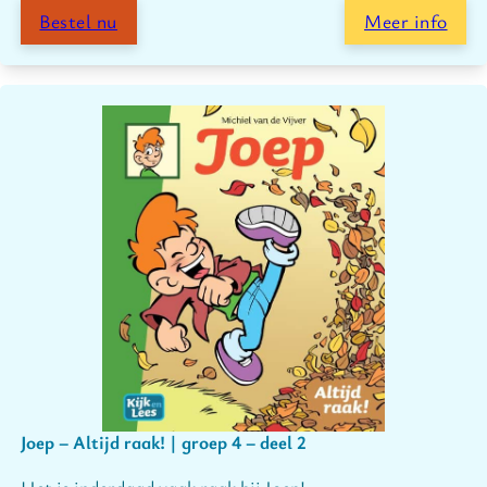
Bestel nu
Meer info
Joep – Altijd raak! | groep 4 – deel 2
Het is inderdaad vaak raak bij Joep!