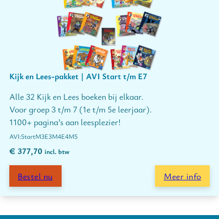
Kijk en Lees-pakket | AVI Start t/m E7
Alle 32 Kijk en Lees boeken bij elkaar.
Voor groep 3 t/m 7 (1e t/m 5e leerjaar).
1100+ pagina’s aan leesplezier!
Start
M3
E3
M4
E4
M5
€
377,70
incl. btw
Bestel nu
Meer info