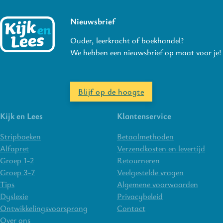
Nieuwsbrief
Ouder, leerkracht of boekhandel?
We hebben een nieuwsbrief op maat voor je!
Blijf op de hoogte
Kijk en Lees
Klantenservice
Stripboeken
Betaalmethoden
Alfapret
Verzendkosten en levertijd
Groep 1-2
Retourneren
Groep 3-7
Veelgestelde vragen
Tips
Algemene voorwaarden
Dyslexie
Privacybeleid
Ontwikkelingsvoorsprong
Contact
Over ons