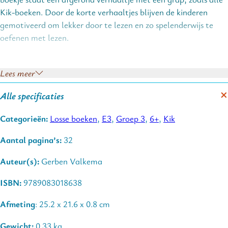
Kik-boeken. Door de korte verhaaltjes blijven de kinderen
gemotiveerd om lekker door te lezen en zo spelenderwijs te
oefenen met lezen.
Lees meer
Stripboek van Kik op het leesniveau AVI E3, ca. kern 9 tot en
met 12. Het boekje is voor beginnende lezers in groep 3 (eerste
Alle specificaties
leerjaar). Vanaf ca. 6,5 jaar. Onderscheiden met de
Categorieën:
Losse boeken
,
E3
,
Groep 3
,
6+
,
Kik
Stripschappenning voor Beste Jeugdalbum
.
Aantal pagina’s:
32
Auteur(s):
Gerben Valkema
ISBN:
9789083018638
Afmeting
: 25.2 x 21.6 x 0.8 cm
Gewicht:
0.33 kg