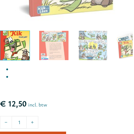
€
12,50
incl. btw
Kik - Goed gek! | groep 3 - deel 3 aantal
Alternative: