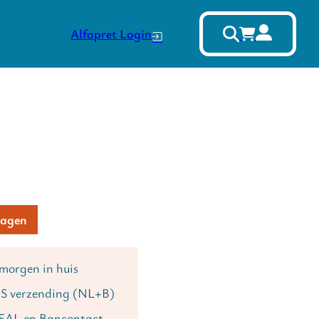
Alfapret Login
 5 - deel 2 aantal
Alternative:
wagen
 morgen in huis
S verzending (NL+B)
DEAL en Bancontact