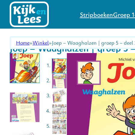
Stripboeken
Groep 1
Home
Winkel
Joep – Waaghalzen | groep 5 – deel 
Joep – Waaghalzen | groep 5 –