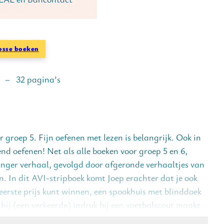
osse boeken
r – 32 pagina’s
or groep 5. Fijn oefenen met lezen is belangrijk. Ook in
end oefenen! Net als alle boeken voor groep 5 en 6,
anger verhaal, gevolgd door afgeronde verhaaltjes van
n. In dit AVI-stripboek komt Joep erachter dat je ook
eerste prijs kunt winnen, een spookhuis met blinddoek
hij (een verkeerde) indruk bij een voetbalscout maakt.