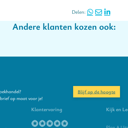
Delen:
Andere klanten kozen ook:
boekhandel?
Blijf op de hoogte
rief op maat voor je!
Klantervaring
Kijk en Le
Plan A Uit