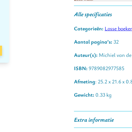
Alle specificaties
Volop leesplezier in dit s
in groep 5 (derde leerjaar
Categorieën:
Losse boeke
Aantal pagina’s:
32
Auteur(s):
Michiel van de
ISBN:
9789082977585
Afmeting
: 25.2 x 21.6 x 0
Gewicht:
0.33 kg
Extra informatie