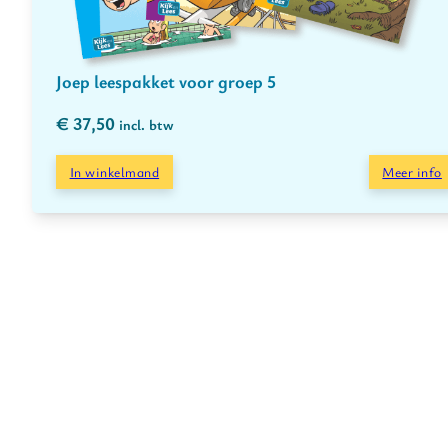
Joep leespakket voor groep 5
€
37,50
incl. btw
In winkelmand
Meer info