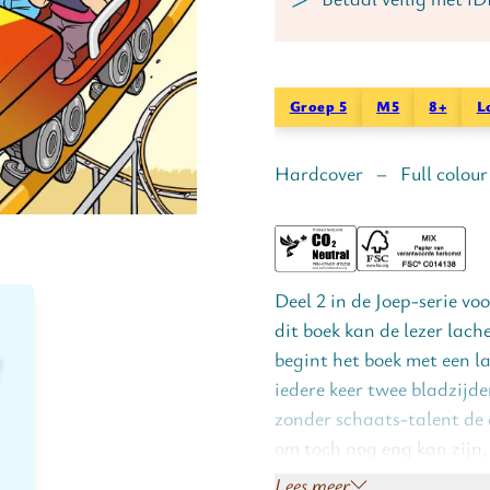
Groep 5
M5
8+
L
Hardcover – Full colou
Deel 2 in de Joep-serie vo
dit boek kan de lezer lach
begint het boek met een l
iedere keer twee bladzijde
zonder schaats-talent de 
om toch nog eng kan zijn, 
Lees meer