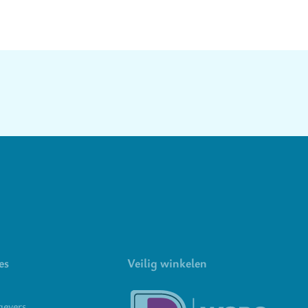
es
Veilig winkelen
gevers