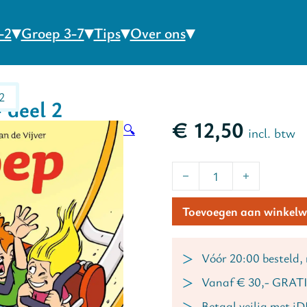
-2
Groep 3-7
Tips
Over ons
2
 deel 2
€
12,50
🔍
incl. btw
Joep - Waaghalzen | groep
Toevoegen aan winkel
Vóór 20:00 besteld,
Vanaf € 30,- GRATI
Betaal veilig met i