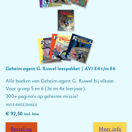
Geheim agent G. Ruwel leespakket | AVI E4 t/m E6
Alle boeken van Geheim agent G. Ruwel bij elkaar.
Voor groep 5 en 6 (3e en 4e leerjaar).
300+ pagina’s op geheime missie!
E4
M5
E5
M6
E6
€
92,50
incl. btw
Bestel nu
Meer info