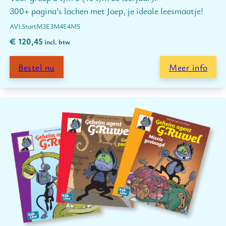
300+ pagina’s lachen met Joep, je ideale leesmaatje!
Start
M3
E3
M4
E4
M5
€
120,45
incl. btw
Bestel nu
Meer info