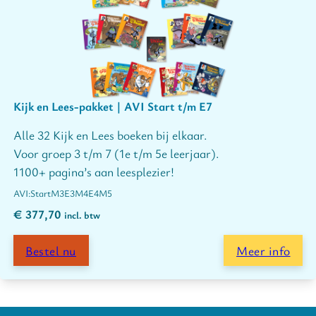
Kijk en Lees-pakket | AVI Start t/m E7
Alle 32 Kijk en Lees boeken bij elkaar.
Voor groep 3 t/m 7 (1e t/m 5e leerjaar).
1100+ pagina’s aan leesplezier!
Start
M3
E3
M4
E4
M5
€
377,70
incl. btw
Bestel nu
Meer info