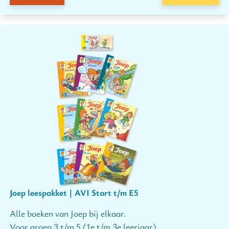
Joep leespakket | AVI Start t/m E5
Alle boeken van Joep bij elkaar.
Voor groep 3 t/m 5 (1e t/m 3e leerjaar).