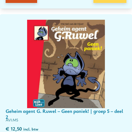
Geheim agent G. Ruwel – Geen paniek! | groep 5 – deel
2
M5
€
12,50
incl. btw