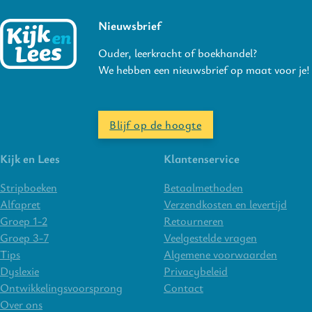
Nieuwsbrief
Ouder, leerkracht of boekhandel?
We hebben een nieuwsbrief op maat voor je!
Blijf op de hoogte
Kijk en Lees
Klantenservice
Stripboeken
Betaalmethoden
Alfapret
Verzendkosten en levertijd
Groep 1-2
Retourneren
Groep 3-7
Veelgestelde vragen
Tips
Algemene voorwaarden
Dyslexie
Privacybeleid
Ontwikkelingsvoorsprong
Contact
Over ons