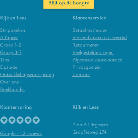
Blijf op de hoogte
Kijk en Lees
Klantenservice
Stripboeken
Betaalmethoden
Alfapret
Verzendkosten en levertijd
Groep 1-2
Retourneren
Groep 3-7
Veelgestelde vragen
Tips
Algemene voorwaarden
Dyslexie
Privacybeleid
Ontwikkelingsvoorsprong
Contact
Over ons
Boekhandel
Klantervaring
Kijk en Lees
Plan A Uitgevers
Graafseweg 274
Google – 12 reviews