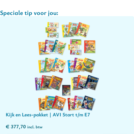
Speciale tip voor jou:
AVI-leesniveaus van alle boeken zijn gecertificeerd door Cito.
Elke titel is los van elkaar te lezen.
Plan A Uitgevers | 2014 – 2025
Kijk en Lees-pakket | AVI Start t/m E7
€
377,70
incl. btw