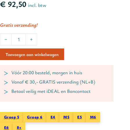
€
92,50
incl. btw
Gratis verzending!
Geheim agent G. Ruwel leespakket | AVI E4 t/m E6 aantal
Alternative:
Toevoegen aan winkelwagen
Vóór 20:00 besteld, morgen in huis
Vanaf € 30,- GRATIS verzending (NL+B)
Betaal veilig met iDEAL en Bancontact
Groep 5
Groep 6
E4
M5
E5
M6
E6
8+