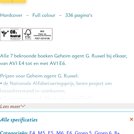
Hardcover – Full colour – 336 pagina’s
Alle 7 bekroonde boeken Geheim agent G. Ruwel bij elkaar,
van AVI E4 tot en met AVI E6.
Prijzen voor Geheim agent G. Ruwel:
• de Nationale Alfabetiseringsprijs, beste project om
leesachterstand te voorkomen.
• 2 x boekentip in de Makkelijk Lezen Tip25
• 3 x tiplijst van Schoolbieb op Orde: 100 onmisbare boeken
Lees meer
voor elke leerling
Alle specificaties
Categorieën:
E4
,
M5
,
E5
,
M6
,
E6
,
Groep 5
,
Groep 6
,
8+
,