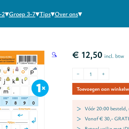
-2
Groep 3-7
Tips
Over ons
€
12,50
🔍
incl. btw
Alfapret Toetsenbord stic
Toevoegen aan winkel
Vóór 20:00 besteld,
Vanaf € 30,- GRATI
Betaal veilig met i