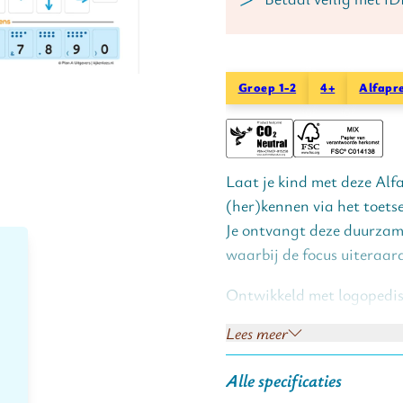
Groep 1-2
4+
Alfapr
Laat je kind met deze Alfa
(her)kennen via het toets
Je ontvangt deze duurzame
waarbij de focus uiteraard 
Ontwikkeld met logopedis
Lees meer
Voordelen:
Alle specificaties
• Met deze stickers verb