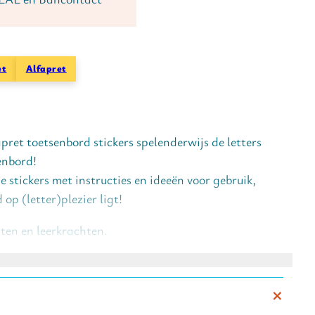
et
Alfapret
pret toetsenbord stickers spelenderwijs de letters
enbord!
 stickers met instructies en ideeën voor gebruik,
op (letter)plezier ligt!
ten en leerkrachten.
erg je de HOOFDLETTERS van je toetsenbord, zo