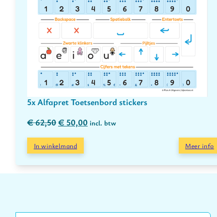
5x Alfapret Toetsenbord stickers
Oorspronkelijke prijs was: € 62,50.
Huidige prijs is: € 50,00.
€
62,50
€
50,00
incl. btw
In winkelmand
Meer info