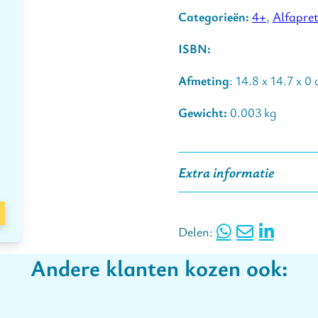
herkent je kind veel sneller
Categorieën:
4+
,
Alfapre
• De pictogrammen zijn g
ISBN:
klanken zoals kinderen di
• Geschikt voor thuis en in
Afmeting
: 14.8 x 14.7 x 0
• Past ook op Chromebook
• De vinyl-stickers zijn g
Gewicht:
0.003 kg
Extra informatie
Inclusief 1 instructiekaart
Delen:
Wist je dat een gemiddeld
als kind een specifieke let
Andere klanten kozen ook:
toetsenbord stickers te pl
En dan kan het oefenen e