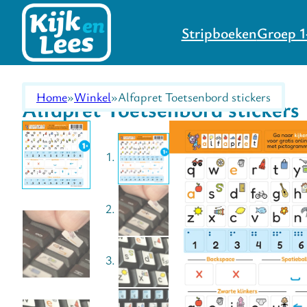
Stripboeken
Groep 1
Home
Winkel
Alfapret Toetsenbord stickers
Alfapret Toetsenbord stickers