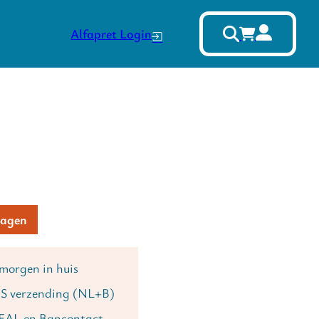
Alfapret Login
kers aantal
Alternative:
wagen
 morgen in huis
S verzending (NL+B)
DEAL en Bancontact