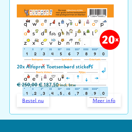
20x Alfapret Toetsenbord stickers
Oorspronkelijke prijs was: € 250,00.
Huidige prijs is: € 187,50.
€
250,00
€
187,50
incl. btw
Bestel nu
Meer info