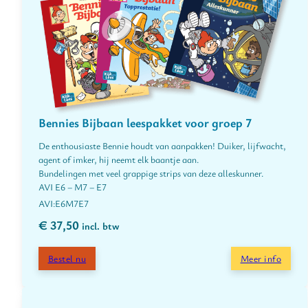
Bennies Bijbaan leespakket voor groep 7
De enthousiaste Bennie houdt van aanpakken! Duiker, lijfwacht,
agent of imker, hij neemt elk baantje aan.
Bundelingen met veel grappige strips van deze alleskunner.
AVI E6 – M7 – E7
E6
M7
E7
€
37,50
incl. btw
Bestel nu
Meer info