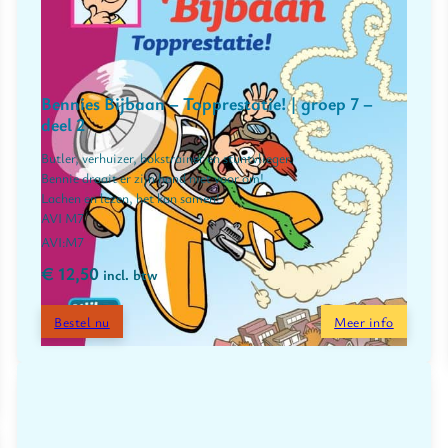
Bennies Bijbaan – Topprestatie! | groep 7 –
deel 2
Butler, verhuizer, bokstrainer en stuntvlieger.
Bennie draait er zijn hand niet voor om!
Lachen en lezen, het kan samen!
AVI M7
M7
€
12,50
incl. btw
Bestel nu
Meer info