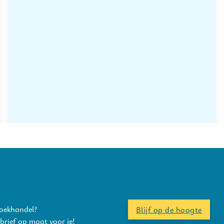
boekhandel?
Blijf op de hoogte
rief op maat voor je!