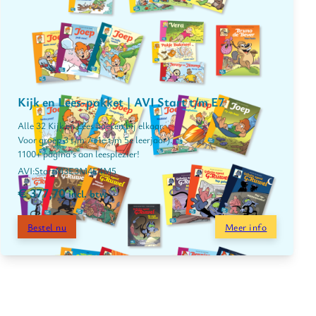
Kijk en Lees-pakket | AVI Start t/m E7
Alle 32 Kijk en Lees boeken bij elkaar.
Voor groep 3 t/m 7 (1e t/m 5e leerjaar).
1100+ pagina’s aan leesplezier!
Start
M3
E3
M4
E4
M5
€
377,70
incl. btw
Bestel nu
Meer info