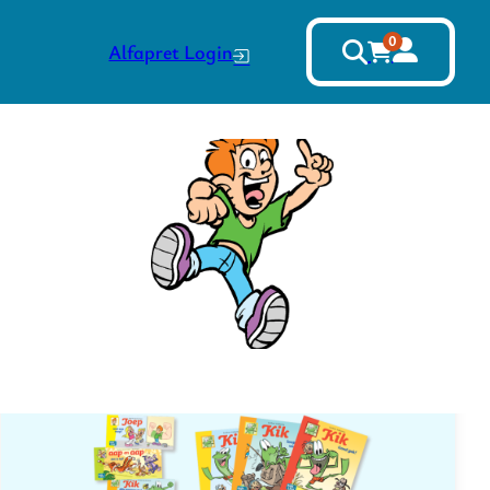
0
Alfapret Login